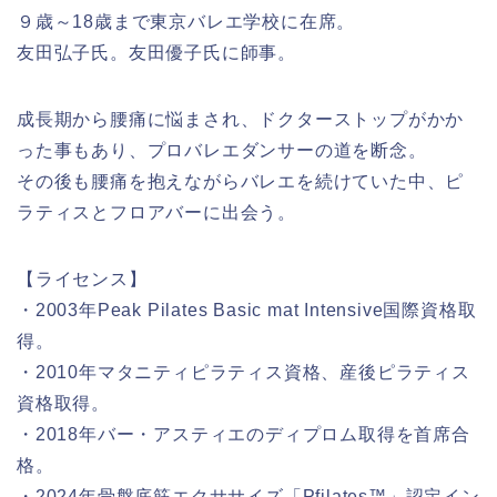
９歳～18歳まで東京バレエ学校に在席。
友田弘子氏。友田優子氏に師事。
成長期から腰痛に悩まされ、ドクターストップがかか
った事もあり、プロバレエダンサーの道を断念。
その後も腰痛を抱えながらバレエを続けていた中、ピ
ラティスとフロアバーに出会う。
【ライセンス】
・2003年Peak Pilates Basic mat Intensive国際資格取
得。
・2010年マタニティピラティス資格、産後ピラティス
資格取得。
・2018年バー・アスティエのディプロム取得を首席合
格。
・2024年骨盤底筋エクササイズ「Pfilates™」認定イン