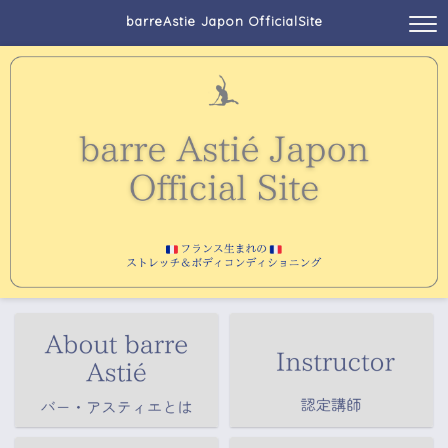
barreAstie Japon OfficialSite